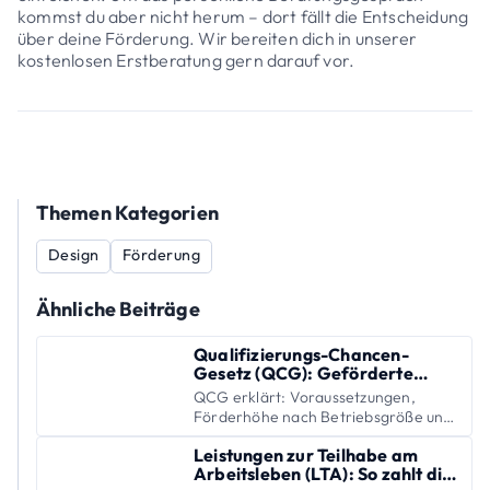
kommst du aber nicht herum – dort fällt die Entscheidung
über deine Förderung. Wir bereiten dich in unserer
kostenlosen Erstberatung gern darauf vor.
Themen Kategorien
Design
Förderung
Ähnliche Beiträge
Qualifizierungs-Chancen-
Gesetz (QCG): Geförderte
Weiterbildung für Beschäftigte
QCG erklärt: Voraussetzungen,
Förderhöhe nach Betriebsgröße und
Antrag – geförderte Weiterbildung
Leistungen zur Teilhabe am
für Beschäftigte und Unternehmen.
Arbeitsleben (LTA): So zahlt die