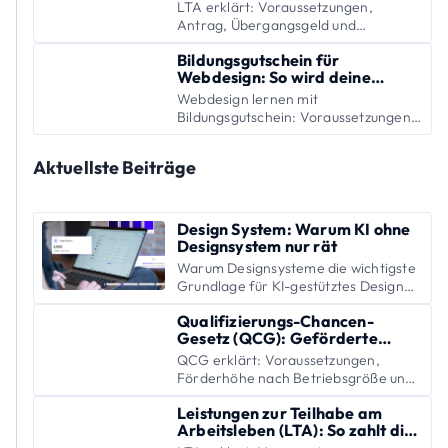
Rentenversicherung deine
LTA erklärt: Voraussetzungen,
Weiterbildung
Antrag, Übergangsgeld und
Widerspruch – so finanziert die
Bildungsgutschein für
Rentenversicherung deinen
Webdesign: So wird deine
beruflichen Neuanfang.
Weiterbildung gefördert
Webdesign lernen mit
Bildungsgutschein: Voraussetzungen,
Antrag in 5 Schritten und Tipps fürs
Beratungsgespräch.
Aktuellste Beiträge
Design System: Warum KI ohne
Designsystem nur rät
Warum Designsysteme die wichtigste
Grundlage für KI-gestütztes Design
sind – Bausteine, Design Tokens und
Qualifizierungs-Chancen-
Praxis-Workflows fachlich erklärt.
Gesetz (QCG): Geförderte
Weiterbildung für Beschäftigte
QCG erklärt: Voraussetzungen,
Förderhöhe nach Betriebsgröße und
Antrag – geförderte Weiterbildung
Leistungen zur Teilhabe am
für Beschäftigte und Unternehmen.
Arbeitsleben (LTA): So zahlt die
Rentenversicherung deine