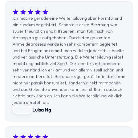
Key Learnings
Tools
Usability-Testing planen
Usability-Tests durchführen
KI-gestützt Usability-Tests auswerten
Ich mache gerade eine Weiterbildung über Formful und
Tools
bin rundum begeistert. Schon die erste Beratung war
super freundlich und hilfsbereit, man fühlt sich von
Anfang an gut aufgehoben. Durch den gesamten
Anmeldeprozess wurde ich sehr kompetent begleitet,
und bei Fragen bekommt man wirklich jederzeit schnelle
und verlässliche Unterstützung. Die Weiterbildung selbst
macht unglaublich viel Spaß. Die Inhalte sind spannend,
sehr verständlich erklärt und vor allem visuell schön und
modern aufbereitet. Besonders gut gefällt mir, dass man
nicht nur passiv konsumiert, sondern direkt mitmachen
und das Gelernte anwenden kann, es fühlt sich dadurch
richtig praxisnah an. Ich kann die Weiterbildung wirklich
jedem empfehlen.
Luisa Ng